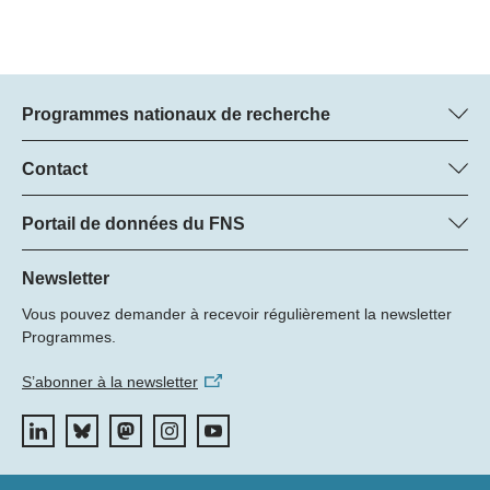
Programmes nationaux de recherche
Vous trouverez ici des informations sur tous les Programmes
nationaux de recherche (PNR) :
Contact
Regine Maritz, FNS
Tous les PNR
Beatrice Schibler, FNS
Portail de données du FNS
Managers du programme
Vous trouverez ici des informations complètes sur les projets de
Tél.: +
recherche et les subsides approuvés par le FNS.
Newsletter
22
Vous pouvez demander à recevoir régulièrement la newsletter
E-mail:
Recherche de projets
Programmes.
S’abonner à la newsletter