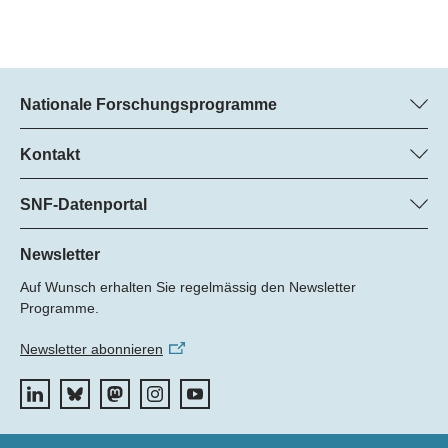
Nationale Forschungsprogramme
Hier finden Sie Informationen zu allen Nationalen
Forschungsprogrammen (NFP):
Kontakt
Regine Maritz, SNF
Alle NFP
Beatrice Schibler, SNF
SNF-Datenportal
Programm-Managerinnen
Hier finden Sie umfangreiche Informationen zu den vom SNF
Tel.: +
geförderten Projekten.
Newsletter
22
Auf Wunsch erhalten Sie regelmässig den Newsletter
E-Mail:
Zum Datenportal
Programme.
Newsletter abonnieren