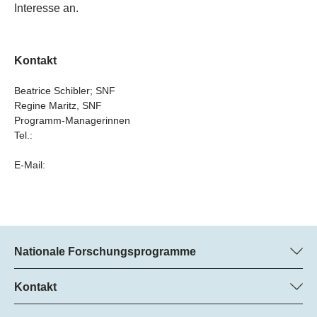
Interesse an.
Kontakt
Beatrice Schibler; SNF
Regine Maritz, SNF
Programm-Managerinnen
Tel.:
E-Mail:
Nationale Forschungsprogramme
Hier finden Sie Informationen zu allen Nationalen
Forschungsprogrammen (NFP):
Kontakt
Regine Maritz, SNF
Alle NFP