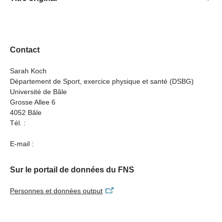
Implication of gender and sex on the combined effects of
physical activity and air pollution exposure in patients
with and without chronic respiratory disease (INCLUDE)
Contact
Sarah Koch
Département de Sport, exercice physique et santé (DSBG)
Université de Bâle
Grosse Allee 6
4052 Bâle
Tél. :
E-mail :
Sur le portail de données du FNS
Personnes et données output