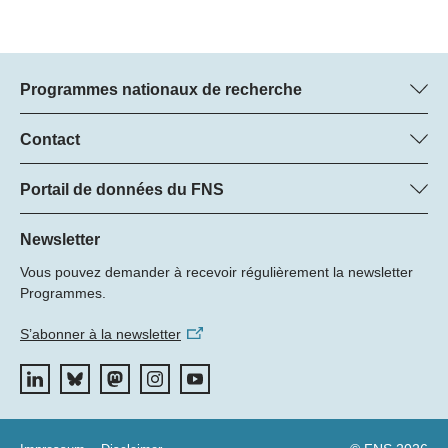
Programmes nationaux de recherche
Vous trouverez ici des informations sur tous les Programmes
nationaux de recherche (PNR) :
Contact
Regine Maritz, FNS
Tous les PNR
Beatrice Schibler, FNS
Portail de données du FNS
Managers du programme
Vous trouverez ici des informations complètes sur les projets de
Tél.: +
recherche et les subsides approuvés par le FNS.
Newsletter
22
Vous pouvez demander à recevoir régulièrement la newsletter
E-mail:
Recherche de projets
Programmes.
S’abonner à la newsletter