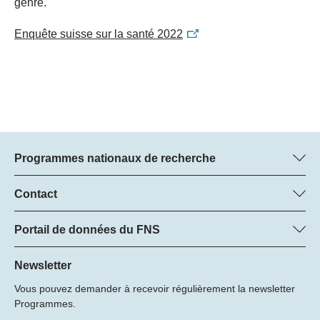
genre.
Enquête suisse sur la santé 2022
Programmes nationaux de recherche
Vous trouverez ici des informations sur tous les Programmes
nationaux de recherche (PNR) :
Contact
Regine Maritz, FNS
Tous les PNR
Beatrice Schibler, FNS
Portail de données du FNS
Managers du programme
Vous trouverez ici des informations complètes sur les projets de
Tél.: +
recherche et les subsides approuvés par le FNS.
Newsletter
22
Vous pouvez demander à recevoir régulièrement la newsletter
E-mail:
Recherche de projets
Programmes.