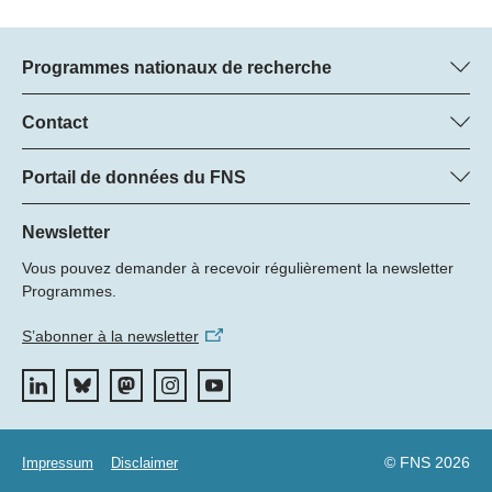
Programmes nationaux de recherche
Vous trouverez ici des informations sur tous les Programmes
nationaux de recherche (PNR) :
Contact
Regine Maritz, FNS
Tous les PNR
Beatrice Schibler, FNS
Portail de données du FNS
Managers du programme
Vous trouverez ici des informations complètes sur les projets de
Tél.: +
recherche et les subsides approuvés par le FNS.
Newsletter
22
Vous pouvez demander à recevoir régulièrement la newsletter
E-mail:
Recherche de projets
Programmes.
S’abonner à la newsletter
© FNS 2026
Impressum
Disclaimer