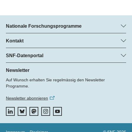
Nationale Forschungsprogramme
Hier finden Sie Informationen zu allen Nationalen
Forschungsprogrammen (NFP):
Kontakt
Regine Maritz, SNF
Alle NFP
Beatrice Schibler, SNF
SNF-Datenportal
Programm-Managerinnen
Hier finden Sie umfangreiche Informationen zu den vom SNF
Tel.: +
geförderten Projekten.
Newsletter
22
Auf Wunsch erhalten Sie regelmässig den Newsletter
E-Mail:
Zum Datenportal
Programme.
Newsletter abonnieren