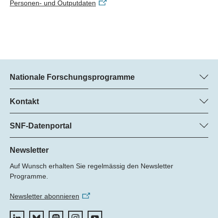
Personen- und Outputdaten
Nationale Forschungsprogramme
Hier finden Sie Informationen zu allen Nationalen
Forschungsprogrammen (NFP):
Kontakt
Regine Maritz, SNF
Alle NFP
Beatrice Schibler, SNF
SNF-Datenportal
Programm-Managerinnen
Hier finden Sie umfangreiche Informationen zu den vom SNF
Tel.: +
geförderten Projekten.
Newsletter
22
Auf Wunsch erhalten Sie regelmässig den Newsletter
E-Mail:
Zum Datenportal
Programme.
Newsletter abonnieren