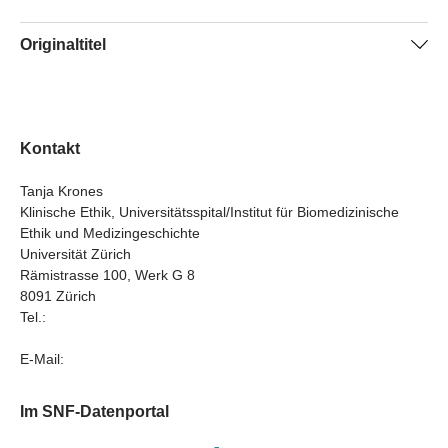
Originaltitel
Development of general recommendations and a faculty
development programme for health professionals and
Decision Aids for TGP in a participatory transdisciplinary
Kontakt
intersectional mixed method study to foster inclusive
reproductive health care services in Switzerland
Tanja Krones
Klinische Ethik, Universitätsspital/Institut für Biomedizinische
Ethik und Medizingeschichte
Universität Zürich
Rämistrasse 100, Werk G 8
8091 Zürich
Tel.:
E-Mail:
Im SNF-Datenportal