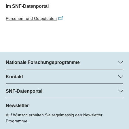
Im SNF-Datenportal
Personen- und Outputdaten
Nationale Forschungsprogramme
Hier finden Sie Informationen zu allen Nationalen
Forschungsprogrammen (NFP):
Kontakt
Regine Maritz, SNF
Alle NFP
Beatrice Schibler, SNF
SNF-Datenportal
Programm-Managerinnen
Hier finden Sie umfangreiche Informationen zu den vom SNF
Tel.: +
geförderten Projekten.
Newsletter
22
Auf Wunsch erhalten Sie regelmässig den Newsletter
E-Mail:
Zum Datenportal
Programme.