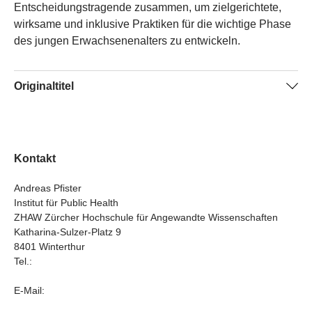
Entscheidungstragende zusammen, um zielgerichtete,
wirksame und inklusive Praktiken für die wichtige Phase
des jungen Erwachsenenalters zu entwickeln.
Originaltitel
LGBTQ+ specific vs. sensitive health care in young adults
- Needs and pathways (LGBTQ+ YOUTHPATH)
Kontakt
Andreas Pfister
Institut für Public Health
ZHAW Zürcher Hochschule für Angewandte Wissenschaften
Katharina-Sulzer-Platz 9
8401 Winterthur
Tel.:
E-Mail: