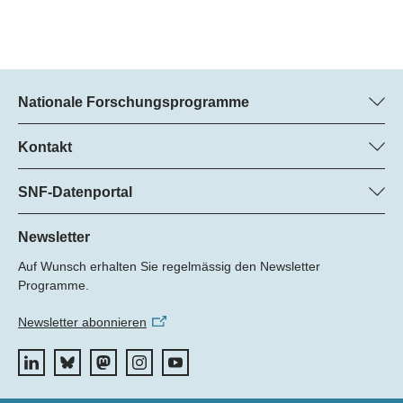
Nationale Forschungsprogramme
Hier finden Sie Informationen zu allen Nationalen
Forschungsprogrammen (NFP):
Kontakt
Regine Maritz, SNF
Alle NFP
Beatrice Schibler, SNF
SNF-Datenportal
Programm-Managerinnen
Hier finden Sie umfangreiche Informationen zu den vom SNF
Tel.: +
geförderten Projekten.
Newsletter
22
Auf Wunsch erhalten Sie regelmässig den Newsletter
E-Mail:
Zum Datenportal
Programme.
Newsletter abonnieren