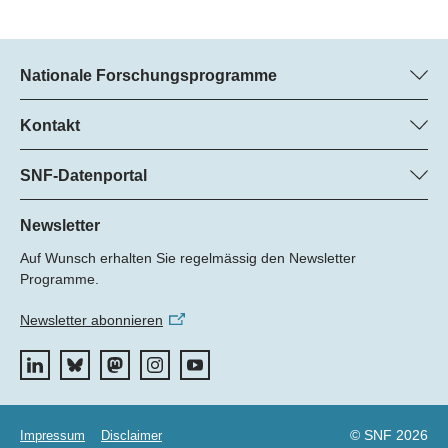
Nationale Forschungsprogramme
Hier finden Sie Informationen zu allen Nationalen
Forschungsprogrammen (NFP):
Kontakt
Regine Maritz, SNF
Alle NFP
Beatrice Schibler, SNF
SNF-Datenportal
Programm-Managerinnen
Hier finden Sie umfangreiche Informationen zu den vom SNF
Tel.: +
geförderten Projekten.
Newsletter
22
Auf Wunsch erhalten Sie regelmässig den Newsletter
E-Mail:
Zum Datenportal
Programme.
Newsletter abonnieren
© SNF 2026
Impressum
Disclaimer