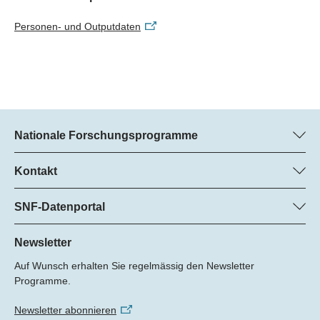
Personen- und Outputdaten
Nationale Forschungsprogramme
Hier finden Sie Informationen zu allen Nationalen
Forschungsprogrammen (NFP):
Kontakt
Regine Maritz, SNF
Alle NFP
Beatrice Schibler, SNF
SNF-Datenportal
Programm-Managerinnen
Hier finden Sie umfangreiche Informationen zu den vom SNF
Tel.: +
geförderten Projekten.
Newsletter
22
Auf Wunsch erhalten Sie regelmässig den Newsletter
E-Mail:
Zum Datenportal
Programme.
Newsletter abonnieren