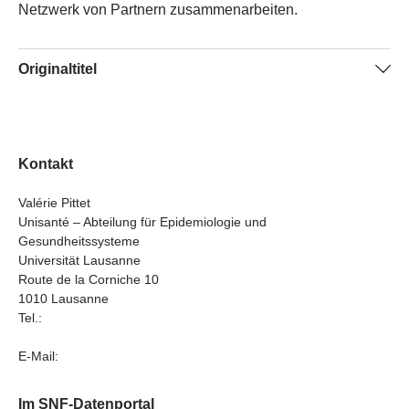
Netzwerk von Partnern zusammenarbeiten.
Originaltitel
Gender as a determinant of patient health and medicine
subspecialty training in inflammatory bowel diseases
Kontakt
Valérie Pittet
Unisanté – Abteilung für Epidemiologie und
Gesundheitssysteme
Universität Lausanne
Route de la Corniche 10
1010 Lausanne
Tel.:
E-Mail:
Im SNF-Datenportal