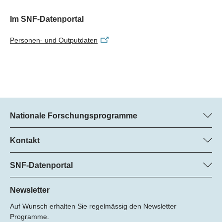
Im SNF-Datenportal
Personen- und Outputdaten
Nationale Forschungsprogramme
Hier finden Sie Informationen zu allen Nationalen
Forschungsprogrammen (NFP):
Kontakt
Regine Maritz, SNF
Alle NFP
Beatrice Schibler, SNF
SNF-Datenportal
Programm-Managerinnen
Hier finden Sie umfangreiche Informationen zu den vom SNF
Tel.: +
geförderten Projekten.
Newsletter
22
Auf Wunsch erhalten Sie regelmässig den Newsletter
E-Mail:
Zum Datenportal
Programme.